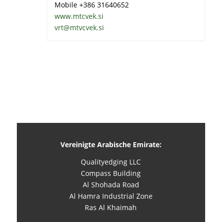
Mobile +386 31640652
www.mtcvek.si
vrt@mtvcvek.si
Vereinigte Arabische Emirate:
Qualityedging LLC
Compass Building
Al Shohada Road
Al Hamra Industrial Zone
Ras Al Khaimah