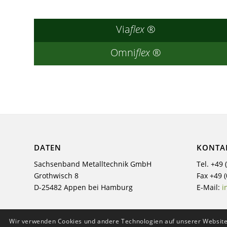
Via
flex
®
Omni
flex
®
DATEN
KONTA
Sachsenband Metalltechnik GmbH
Tel. +49
Grothwisch 8
Fax +49 
D-25482 Appen bei Hamburg
E-Mail:
i
Wir verwenden Cookies und andere Technologien auf unserer Website.