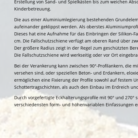
Erstellung von Sand- und Spielkästen bis zum weichen Absc
Kinderbetreuung.
Die aus einer Aluminiumlegierung bestehenden Grundelem
aufeinander geklippst werden. Als oberstes Aluminiumprofi
Dieses hat eine Aufnahme für das Einbringen der Silikon-Fa
cm. Die Fallschutzschiene verfügt am oberen Rand über zw
Der größere Radius zeigt in der Regel zum geschützten Be
Die Fallschutzschiene wird werkseitig oder vor Ort eingebra
Bei der Verankerung kann zwischen 90°-Profilankern, die m
versehen sind, oder speziellen Beton- und Erdankern, eloxi
ermöglichen eine Fixierung der Profile sowohl auf festem U
Schottertragschichten, als auch den Einbau im Erdreich u
Durch vorgefertigte Eckhalterungsprofile mit 90° und 270° 
verschiedensten form- und höhenvariablen Einfassungen er