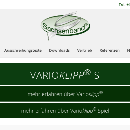
Tel: +
Ausschreibungstexte
Downloads
Vertrieb
Referenzen
N
®
VARIO
KLIPP
S
®
mehr erfahren über Vario
klipp
®
mehr erfahren über Vario
klipp
Spiel