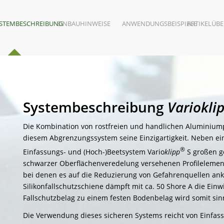
STEMBESCHREIBUNG
EINBAUHINWEISE
ANWENDUNGSBEISPIELE
ARTIKELÜBE
Systembeschreibung
Variokli
Die Kombination von rostfreien und handlichen Aluminiumpro
diesem Abgrenzungssystem seine Einzigartigkeit. Neben eine
®
Einfassungs- und (Hoch-)Beetsystem Vario
klipp
S großen ge
schwarzer Oberflächenveredelung versehenen Profilelemente
bei denen es auf die Reduzierung von Gefahrenquellen a
Silikonfallschutzschiene dämpft mit ca. 50 Shore A die Ei
Fallschutzbelag zu einem festen Bodenbelag wird somit sin
Die Verwendung dieses sicheren Systems reicht von Einfass