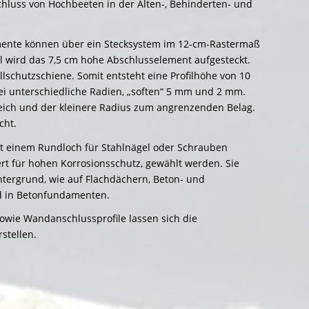
hluss von Hochbeeten in der Alten-, Behinderten- und
ente können über ein Stecksystem im 12-cm-Rastermaß
l wird das 7,5 cm hohe Abschlusselement aufgesteckt.
llschutzschiene. Somit entsteht eine Profilhöhe von 10
ei unterschiedliche Radien, „soften“ 5 mm und 2 mm.
reich und der kleinere Radius zum angrenzenden Belag.
cht.
it einem Rundloch für Stahlnägel oder Schrauben
ert für hohen Korrosionsschutz, gewählt werden. Sie
ntergrund, wie auf Flachdächern, Beton- und
nd in Betonfundamenten.
sowie Wandanschlussprofile lassen sich die
stellen.