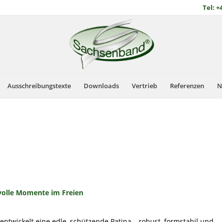
Tel: +
Ausschreibungstexte
Downloads
Vertrieb
Referenzen
N
volle Momente im Freien
entwickelt eine edle, schützende Patina – robust, formstabil und