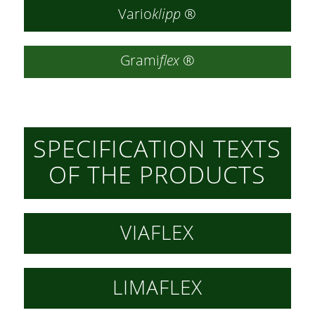
Vario
klipp
®
Grami
flex
®
SPECIFICATION TEXTS
OF THE PRODUCTS
VIAFLEX
LIMAFLEX