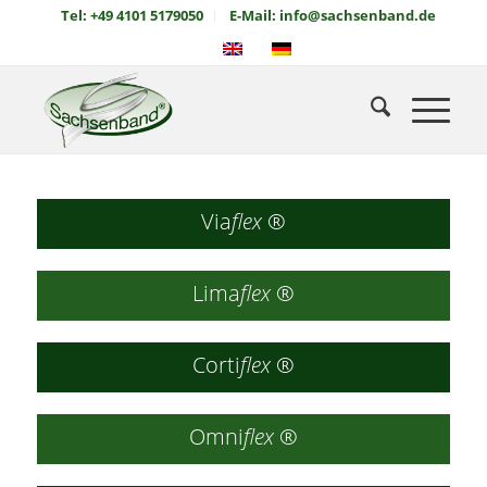
Tel: +49 4101 5179050
E-Mail: info@sachsenband.de
Via
flex
®
Lima
flex
®
Corti
flex
®
Omni
flex
®